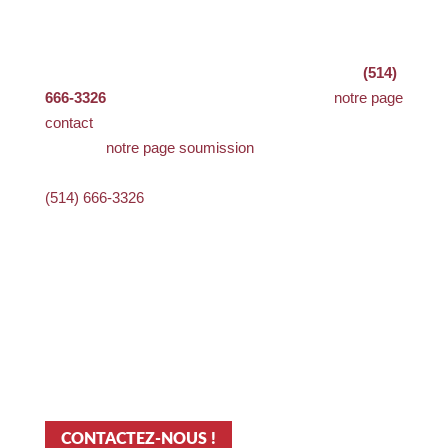
de
démolition
et de
décontamination
à Sainte-
Sophie.
N’hésitez pas à nous contacter par téléphone au
(514)
666-3326
ou par courriel via le formulaire de
notre page
contact
. Pour toute demande d’estimation, rendez-
vous sur
notre page soumission
.
Téléphone
(514) 666-3326
Zone d’intervention
Mirabel
Sainte-Thérèse
Rosemère
Terrebonne
Laval
Montérégie
CONTACTEZ-NOUS !