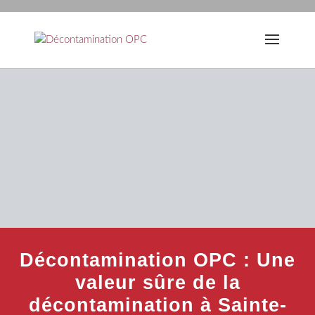
Décontamination OPC : Une
valeur sûre de la
décontamination à Sainte-