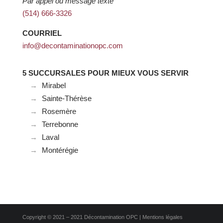
Par appel ou message texte
(514) 666-3326
COURRIEL
info@decontaminationopc.com
5 SUCCURSALES POUR MIEUX VOUS SERVIR
Mirabel
Sainte-Thérèse
Rosemère
Terrebonne
Laval
Montérégie
Copyright © 2021 – 2021
Décontamination OPC
|
Mentions légales