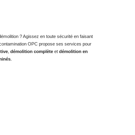
molition ? Agissez en toute sécurité en faisant
écontamination OPC propose ses services pour
tive
,
démolition complète
et
démolition en
minés
.