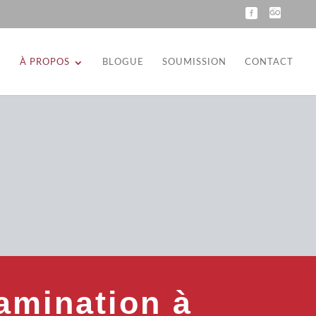
N
À PROPOS
BLOGUE
SOUMISSION
CONTACT
amination à