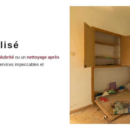
lisé
lubrité
ou un
nettoyage après
ervices impeccables et