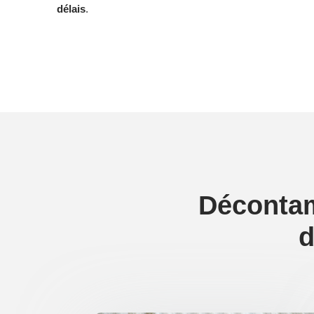
délais
.
Décontam
d