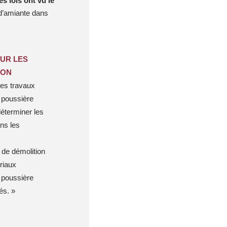
es lois ont vu le
 d’amiante dans
UR LES
ION
des travaux
a poussière
déterminer les
ns les
 de démolition
ériaux
a poussière
és. »