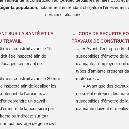
s le secteur de la construction au Québec depuis les années 1990 et
d
téger la population
, notamment en rendant obligatoire l’enlèvement
certaines situations :
NT SUR LA SANTÉ ET LA
CODE DE SÉCURITÉ PO
U TRAVAIL
TRAVAUX DE CONSTRUCT
âtiment construit avant le 15
« Avant d’entreprendre 
 doit être inspecté afin de
susceptibles d’émettre de l
s flocages contenant de
d’amiante, l’employeur doit 
types d’amiante présents da
âtiment construit avant le 20 mai
matériaux. »
re inspecté afin de localiser les
« Avant que des travaux
contenant de l’amiante. »
ne soient entrepris, les mat
d’entreprendre un travail
susceptibles d’émettre de l
d’émettre de la poussière par
d’amiante doivent être enlev
irecte ou indirecte sur tout
sur tout ouvrage de génie civil