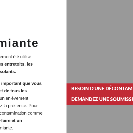
miante
ement été utilisé
s entretoits, les
isolants.
st important que vous
BESOIN D'UNE DÉCONTAMI
et de tous les
 un enlèvement
DEMANDEZ UNE SOUMISSIO
z la présence. Pour
e décontamination comme
-faire et un
miante.