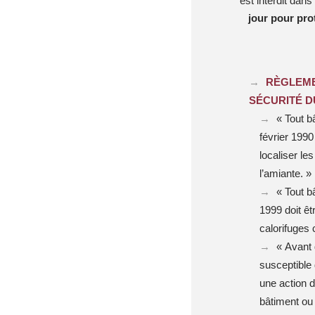
est interdit dan
jour pour pro
RÈGLEME
SÉCURITÉ D
« Tout b
février 1990
localiser le
l’amiante. »
« Tout b
1999 doit êt
calorifuges 
« Avant 
susceptible 
une action d
bâtiment ou 